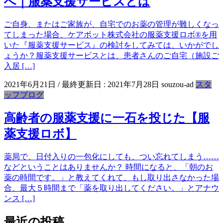
へ｜服薬支援サービスとは
ご自身、またはご家族が、自宅でのお薬の管理が難しくなっ
てしまった場合、ケアボット株式会社の服薬支援ロボ®を用
いた『服薬支援サービス』の検討をしてみては、いかがでし
ょうか？服薬支援サービスとは、患者さんのご自宅（施設ご
入居 […]
2021年6月21日
/ 最終更新日 :
2021年7月28日
souzou-ad
スタ
ッフブログ
高齢者の服薬支援に一石を投じた【服
薬支援ロボ】
薬局で、日付入りの一包化にしても、つい忘れてしまう……
などということはありませんか？ 時間になると、「朝のお
薬の時間です。」と教えてくれて、もし取り出さなかった場
合、最大５時間まで「薬を取り出してください。」とアナウ
ンス […]
最近の投稿